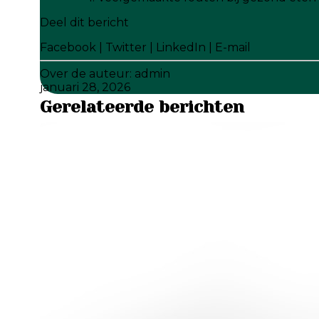
Deel dit bericht
Facebook
|
Twitter
|
LinkedIn
|
E-mail
Over de auteur:
admin
januari 28, 2026
Gerelateerde berichten