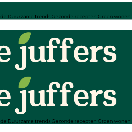
ode
Duurzame trends
Gezonde recepten
Groen wonen
ode
Duurzame trends
Gezonde recepten
Groen wonen