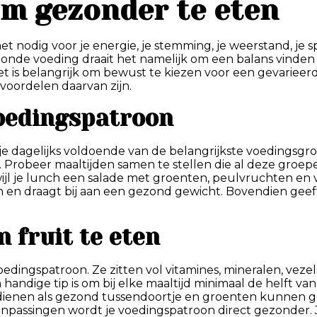
om gezonder te eten
het nodig voor je energie, je stemming, je weerstand, je
ezonde voeding draait het namelijk om een balans vinden
t is belangrijk om bewust te kiezen voor een gevarieerd
 voordelen daarvan zijn.
voedingspatroon
 dagelijks voldoende van de belangrijkste voedingsgroep
Probeer maaltijden samen te stellen die al deze groepen
jl je lunch een salade met groenten, peulvruchten en v
n en draagt bij aan een gezond gewicht. Bovendien geeft
 fruit te eten
oedingspatroon. Ze zitten vol vitamines, mineralen, vez
andige tip is om bij elke maaltijd minimaal de helft van
an dienen als gezond tussendoortje en groenten kunnen
aanpassingen wordt je voedingspatroon direct gezonder