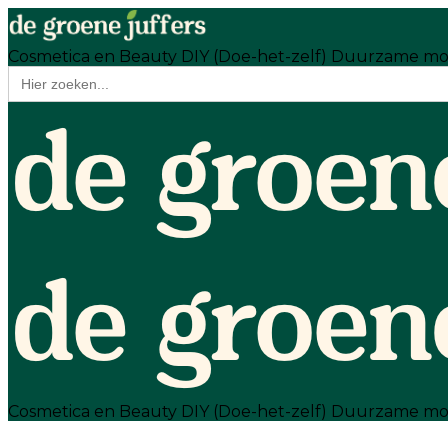
Cosmetica en Beauty
DIY (Doe-het-zelf)
Duurzame m
Zoek
naar:
Cosmetica en Beauty
DIY (Doe-het-zelf)
Duurzame m