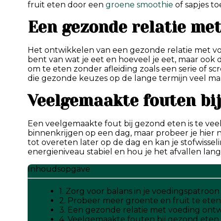
fruit eten door een
groene smoothie
of sapjes to
Een gezonde relatie me
Het ontwikkelen van een gezonde relatie met voed
bent van wat je eet en hoeveel je eet, maar ook 
om te eten zonder afleiding zoals een serie of sc
die gezonde keuzes op de lange termijn veel mak
Veelgemaakte fouten bi
Een veelgemaakte fout bij gezond eten is te veel
binnenkrijgen op een dag, maar probeer je hier ni
tot overeten later op de dag en kan je stofwissel
energieniveau stabiel en hou je het afvallen lang
Inhoudsopgave
1. Zorg voor balans in je voedingspatroon
2. Probeer meer groente en fruit te eten
3. Een gezonde relatie met voeding ont
4. Veelgemaakte fouten bij gezond eten