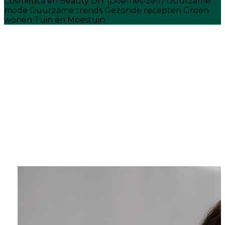
Cosmetica en Beauty
DIY (Doe-het-zelf)
Duurzame
mode
Duurzame trends
Gezonde recepten
Groen
wonen
Tuin en Moestuin