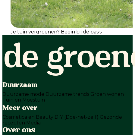
Je tuin vergroenen? Begin bij de basis
Duurzaam
Duurzame mode
Duurzame trends
Groen wonen
Tuin en Moestuin
Meer over
Cosmetica en Beauty
DIY (Doe-het-zelf)
Gezonde
recepten
Media
Over ons