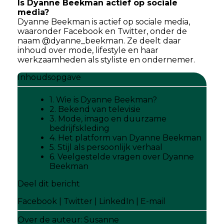
Is Dyanne Beekman actief op sociale
media?
Dyanne Beekman is actief op sociale media,
waaronder Facebook en Twitter, onder de
naam @dyanne_beekman. Ze deelt daar
inhoud over mode, lifestyle en haar
werkzaamheden als styliste en ondernemer.
Inhoudsopgave
1. Wie is Dyanne Beekman?
2. Bekend van televisie
3. Mode, imago en duurzame
bedrijfskleding
4. Het platform van Dyanne Beekman
5. Stijl als persoonlijk verhaal
6. Veelgestelde vragen over Dyanne
Beekman
Deel dit bericht
Facebook
|
Twitter
|
LinkedIn
|
E-mail
Over de auteur:
Susanne