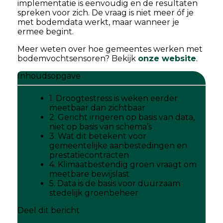
implementatie is eenvoudig en de resultaten
spreken voor zich. De vraag is niet meer óf je
met bodemdata werkt, maar wanneer je
ermee begint.
Meer weten over hoe gemeentes werken met
bodemvochtsensoren? Bekijk
onze website
.
Inhoudsopgave
1. Droogtestress is weken eerder
meetbaar dan zichtbaar
2. Gericht irrigeren op basis van data,
niet op basis van schema’s
3. Wat dit betekent voor
gemeentelijke aanbestedingen en
prestatiecontracten
4. Klimaatbestendig groen vraagt om
meetbare bewijslast
5. Data is de basis voor duurzaam
stedelijk groenbeheer
Deel dit bericht