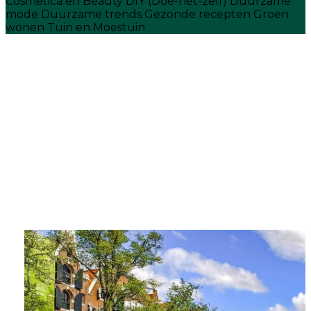
Cosmetica en Beauty
DIY (Doe-het-zelf)
Duurzame
mode
Duurzame trends
Gezonde recepten
Groen
wonen
Tuin en Moestuin