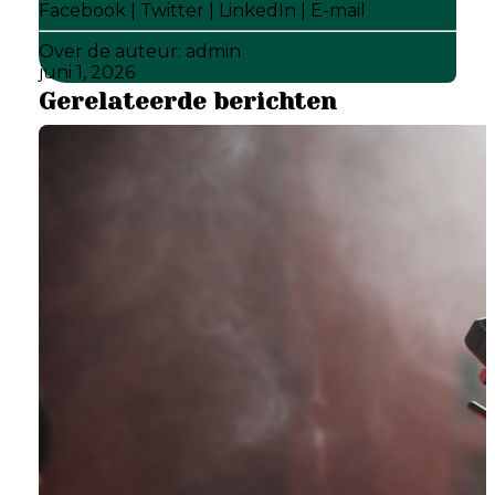
Facebook
|
Twitter
|
LinkedIn
|
E-mail
Over de auteur:
admin
juni 1, 2026
Gerelateerde berichten