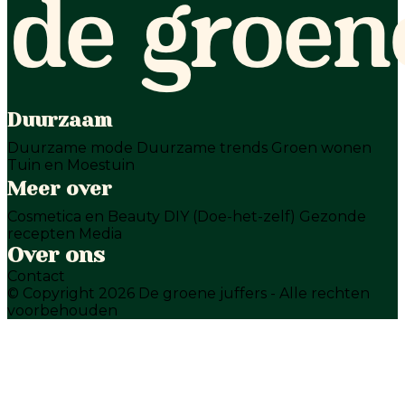
Duurzaam
Duurzame mode
Duurzame trends
Groen wonen
Tuin en Moestuin
Meer over
Cosmetica en Beauty
DIY (Doe-het-zelf)
Gezonde
recepten
Media
Over ons
Contact
© Copyright 2026 De groene juffers - Alle rechten
voorbehouden