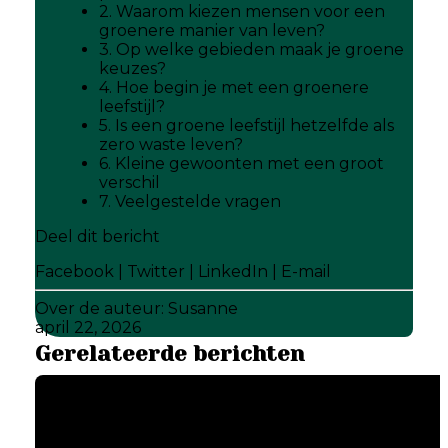
2. Waarom kiezen mensen voor een
groenere manier van leven?
3. Op welke gebieden maak je groene
keuzes?
4. Hoe begin je met een groenere
leefstijl?
5. Is een groene leefstijl hetzelfde als
zero waste leven?
6. Kleine gewoonten met een groot
verschil
7. Veelgestelde vragen
Deel dit bericht
Facebook
|
Twitter
|
LinkedIn
|
E-mail
Over de auteur:
Susanne
april 22, 2026
Gerelateerde berichten