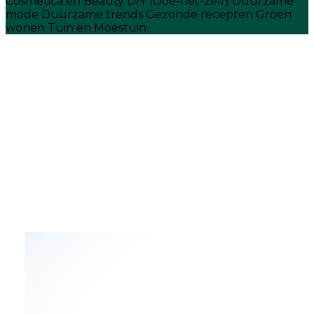
Cosmetica en Beauty
DIY (Doe-het-zelf)
Duurzame
mode
Duurzame trends
Gezonde recepten
Groen
wonen
Tuin en Moestuin