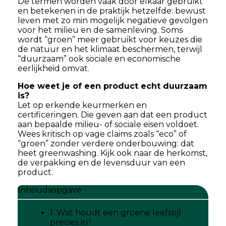
De termen worden vaak door elkaar gebruikt
en betekenen in de praktijk hetzelfde: bewust
leven met zo min mogelijk negatieve gevolgen
voor het milieu en de samenleving. Soms
wordt “groen” meer gebruikt voor keuzes die
de natuur en het klimaat beschermen, terwijl
“duurzaam” ook sociale en economische
eerlijkheid omvat.
Hoe weet je of een product echt duurzaam
is?
Let op erkende keurmerken en
certificeringen. Die geven aan dat een product
aan bepaalde milieu- of sociale eisen voldoet.
Wees kritisch op vage claims zoals “eco” of
“groen” zonder verdere onderbouwing: dat
heet greenwashing. Kijk ook naar de herkomst,
de verpakking en de levensduur van een
product.
Inhoudsopgave
1. Wat houdt een groene leefstijl
precies in?